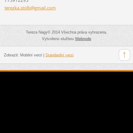
terezka.
stolb@gm
ail.com
Tereza Nagy© 2014 Všechna práva vyhrazena.
Vytvořeno službou
Webnode
Zobrazit:
Mobilní verzi
|
Standardní verzi